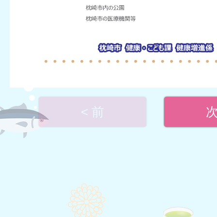
< 前
次