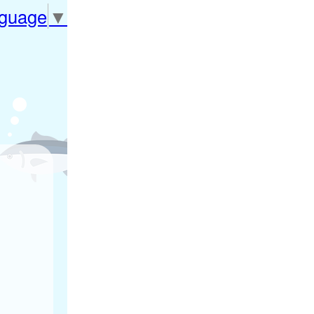
nguage
▼